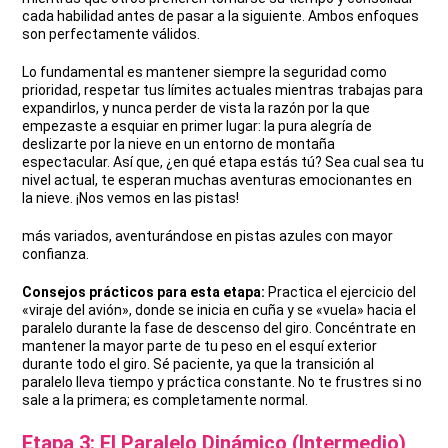
cada habilidad antes de pasar a la siguiente. Ambos enfoques
son perfectamente válidos.
Lo fundamental es mantener siempre la seguridad como
prioridad, respetar tus límites actuales mientras trabajas para
expandirlos, y nunca perder de vista la razón por la que
empezaste a esquiar en primer lugar: la pura alegría de
deslizarte por la nieve en un entorno de montaña
espectacular. Así que, ¿en qué etapa estás tú? Sea cual sea tu
nivel actual, te esperan muchas aventuras emocionantes en
la nieve. ¡Nos vemos en las pistas!
más variados, aventurándose en pistas azules con mayor
confianza.
Consejos prácticos para esta etapa:
Practica el ejercicio del
«viraje del avión», donde se inicia en cuña y se «vuela» hacia el
paralelo durante la fase de descenso del giro. Concéntrate en
mantener la mayor parte de tu peso en el esquí exterior
durante todo el giro. Sé paciente, ya que la transición al
paralelo lleva tiempo y práctica constante. No te frustres si no
sale a la primera; es completamente normal.
Etapa 3: El Paralelo Dinámico (Intermedio)